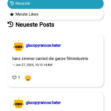
Neueste
Meiste Likes
Neueste Posts
glucopyranose.hater
hans zimmer carried die ganze filmindustrie
— Jun 27, 2025, 10:13:14 AM
1
glucopyranose.hater