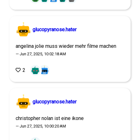
glucopyranose.hater
angelina jolie muss wieder mehr filme machen
— Jun 27, 2025, 10:02:18 AM
2
glucopyranose.hater
christopher nolan ist eine ikone
— Jun 27, 2025, 10:00:20 AM