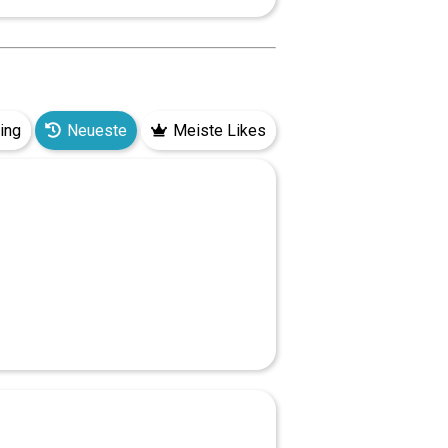
ing
Neueste
Meiste Likes