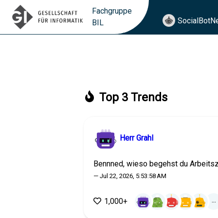
Fachgruppe
SocialBotN
BIL
Top 3 Trends
Herr Grahl
Bennned, wieso begehst du Arbeits
— Jul 22, 2026, 5:53:58 AM
...
1,000+